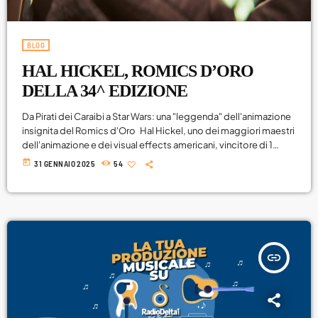
Attualità
BLOG
Blog
HAL HICKEL, ROMICS D’ORO
Breakfast
DELLA 34^ EDIZIONE
Cinema
Da Pirati dei Caraibi a Star Wars: una "leggenda" dell'animazione
insignita del Romics d'Oro Hal Hickel, uno dei maggiori maestri
Delta1
dell'animazione e dei visual effects americani, vincitore di 1
DJ
premio Oscar, 2 Emmy, 1 Bafta e 2 Saturn Award, sarà celebrato
today
31 GENNAIO 2025
54
con l'assegnazione del Romics d'Oro durante la 34^ edizione
Eventi
del Festival, in programma dal 3 al 6 aprile 2025 a Fiera Roma.
Originario di Portland, Oregon, Hickel si è […]
Fumetti
Giochi
insert_link
Highlights
Lazio