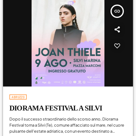
Agosto 2026
insert_link
Luglio 2026
Maggio 2026
Aprile 2026
Marzo 2026
Febbraio 2026
Gennaio 2026
Dicembre 2025
ABRUZZO
Novembre 2025
DIORAMA FESTIVAL A SILVI
Ottobre 2025
Dopo il successo straordinario dello scorso anno, Diorama
Festival torna a Silvi (Te), comune affacciato sul mare, nel cuore
Settembre 2025
pulsante dell'estate adriatica, con un evento destinato a