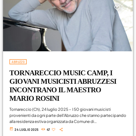
Attualità
Blog
Breakfast
Cinema
Delta1
ABRUZZO
DJ
TORNARECCIO MUSIC CAMP, I
Eventi
GIOVANI MUSICISTI ABRUZZESI
INCONTRANO IL MAESTRO
Fumetti
MARIO ROSINI
Giochi
Tornareccio (Ch), 24 luglio 2025 – I 50 giovani musicisti
Highlights
provenienti da ogni parte dell'Abruzzo che stanno partecipando
alla residenza estiva organizzata da Comune di
Lazio
Tornareccio, associazione culturale L'Olandese Volante e
today
24 LUGLIO 2025
47
Centro Didattico Musicando di Pescara, incontreranno