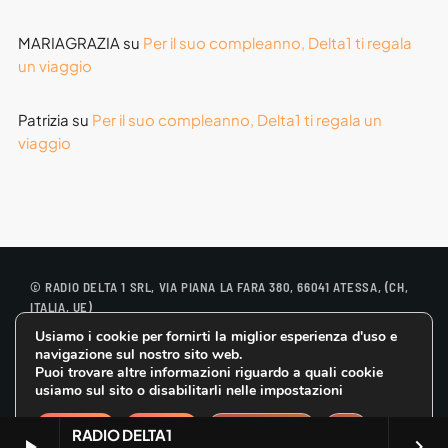
MARIAGRAZIA
su
Per il suo compleanno, Delta1 ti regala
un viaggio
Patrizia
su
Per il suo compleanno, Delta1 ti regala un
viaggio
© RADIO DELTA 1 SRL, VIA PIANA LA FARA 380, 66041 ATESSA, (CH,
ITALIA, UE)
CONTATTACI
Usiamo i cookie per fornirti la miglior esperienza d'uso e
COOKIE POLICY
navigazione sul nostro sito web.
PRIVACY POLICY
Puoi trovare altre informazioni riguardo a quali cookie
GDPR DIRITTO ALL’OBLIO
usiamo sul sito o disabilitarli nelle impostazioni
CLOSE GDPR 
Accetta
Rifiuta
Impostazioni
RADIO DELTA1
play_arrow
keyboard_arrow_right