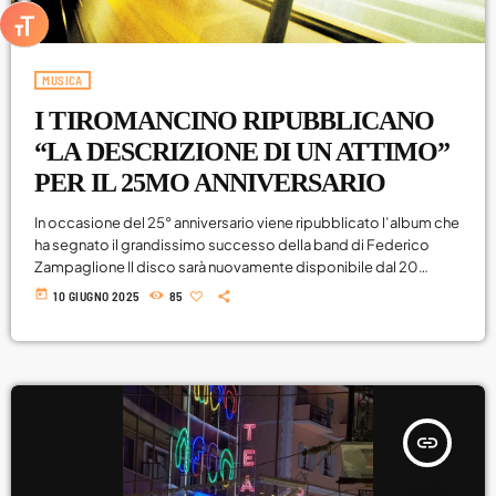
ATTIVA/DISATTIVA DIMENSIONE TESTO
Viaggi
World
MUSICA
I TIROMANCINO RIPUBBLICANO
“LA DESCRIZIONE DI UN ATTIMO”
PER IL 25MO ANNIVERSARIO
In occasione del 25° anniversario viene ripubblicato l’album che
ha segnato il grandissimo successo della band di Federico
Zampaglione Il disco sarà nuovamente disponibile dal 20
giugno 2025 in tre formati: LP in vinile da 180 grammi, CD
today
10 GIUGNO 2025
85
Digipack e uno speciale Set in edizione limitata numerata con
LP, CD e riproduzione in plexiglass del cartello della copertina.
Oltre alla title track, il disco contiene brani come Muovo Le Ali
[…]
insert_link