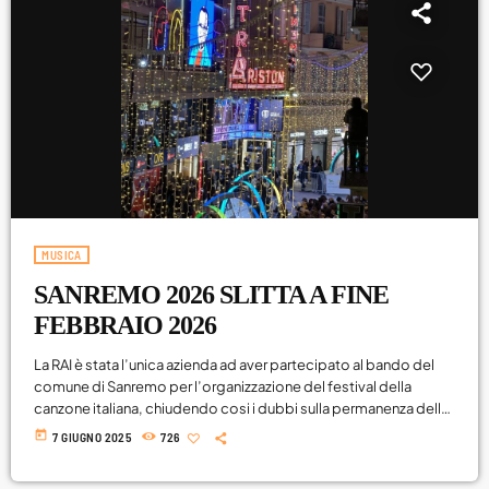
MUSICA
SANREMO 2026 SLITTA A FINE
FEBBRAIO 2026
La RAI è stata l’unica azienda ad aver partecipato al bando del
comune di Sanremo per l’organizzazione del festival della
canzone italiana, chiudendo cosi i dubbi sulla permanenza delle
prossime edizioni su RaiUno. Iniziano quindi a girare le voci e le
today
7 GIUGNO 2025
726
indiscrezioni sul festival di Sanremo 2026. Sembra che per
evitare la coincidenza con le Olimpiadi invernali di Milano -