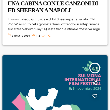
UNA CABINA CON LE CANZONI DI
ED SHEERAN A NAPOLI
Il nuovo videoclip musicale di Ed Sheeran per la ballata "Old
Phone" è uscito nella giornata di ieri, offrendo un'anteprima del
suo atteso album "Play". Questa traccia intima e riflessiva segue
la pubblicazione del singolo "Azizam" (#1 nella classifica
today
9 MAGGIO 2025
112
radiofonica italiana EarOne), segnando la seconda
anticipazione del progetto discografico che vedrà la luce il 12
settembre. A Napoli, intanto, in Piazza Plebiscito, è apparsa una
cabina telefonica inglese rosa come […]
insert_link