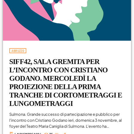
ABRUZZO
SIFF42, SALA GREMITA PER
L’INCONTRO CON CRISTIANO
GODANO. MERCOLEDÌ LA
PROIEZIONE DELLA PRIMA
TRANCHE DI CORTOMETRAGGI E
LUNGOMETRAGGI
Sulmona. Grande successo di partecipazione e pubblico per
l'incontro con Cristiano Godano ieri, domenica 3 novembre, al
foyer del Teatro Maria Caniglia di Sulmona. L'evento ha
rappresentato l'occasione per alzare il sipario sulla 42esima
today