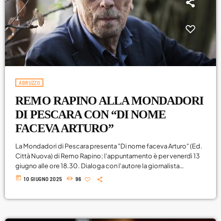
Attualità
Blog
Breakfast
Cinema
ABRUZZO
Delta1
REMO RAPINO ALLA MONDADORI
DJ
DI PESCARA CON “DI NOME
FACEVA ARTURO”
Eventi
La Mondadori di Pescara presenta "Di nome faceva Arturo" (Ed.
Fumetti
Città Nuova) di Remo Rapino; l'appuntamento è per venerdì 13
giugno alle ore 18.30. Dialoga con l'autore la giornalista
Giochi
Alessandra Renzetti. Arturo Sabatini, manovale a giornata, grazie
today
10 GIUGNO 2025
96
all'incontro con altri incredibili personaggi, tra cui una
Highlights
bibliotecaria miope, un filosofo di strada, un architetto
anarchico, un vecchio rilegatore e un cane zoppo, decide di
Lazio
dedicarsi al progetto di costruire una biblioteca, […]