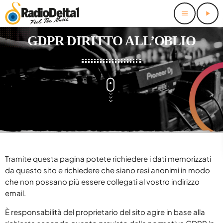
menu
play_arrow
close
GDPR DIRITTO ALL’OBLIO
HOME
FREQUENZE
keyboard_arrow_down
ABRUZZO
STAFF
keyboard_arrow_down
LAZIO
keyboard_arrow_down
LAVORA CON NOI
PODCAST
keyboard_arrow_down
PUGLIA
LAVORA CON NOI – TIROCINIO FUTURO ADDETTO/A ALLE
ARTISTI
Tramite questa pagina potete richiedere i dati memorizzati
VENDITE SETTORE PUBBLICITÀ
ASCOLTA
MOLISE
da questo sito e richiedere che siano resi anonimi in modo
AUGURI A SORPRESA
LAVORA CON NOI – CANDIDATURA SPONTANEA
MARCHE
che non possano più essere collegati al vostro indirizzo
TV
email.
ASTRODELTA – L’OROSCOPO DI MATTEO PAVESI
LAVORA CON NOI – CONSULENTI E VENDITORI SETTORE
PUBBLICITÀ
PALINSESTO
keyboard_arrow_down
ASTRODELTA 2026
È responsabilità del proprietario del sito agire in base alla