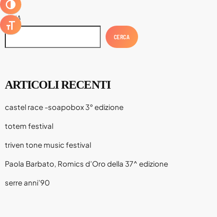
ATTIVA/DISATTIVA ALTO CONTRASTO
Agosto 2026
CERCA
ATTIVA/DISATTIVA DIMENSIONE TESTO
Luglio 2026
CERCA
Maggio 2026
Aprile 2026
ARTICOLI RECENTI
Marzo 2026
Febbraio 2026
castel race -soapobox 3° edizione
Gennaio 2026
totem festival
Dicembre 2025
triven tone music festival
Novembre 2025
Paola Barbato, Romics d’Oro della 37^ edizione
Ottobre 2025
serre anni’90
Settembre 2025