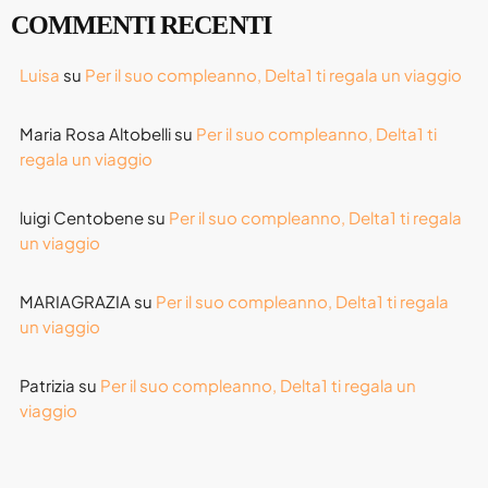
Agosto 2025
COMMENTI RECENTI
Luglio 2025
Luisa
su
Per il suo compleanno, Delta1 ti regala un viaggio
Giugno 2025
Maria Rosa Altobelli
su
Per il suo compleanno, Delta1 ti
Maggio 2025
regala un viaggio
Aprile 2025
luigi Centobene
su
Per il suo compleanno, Delta1 ti regala
Marzo 2025
un viaggio
Gennaio 2025
MARIAGRAZIA
su
Per il suo compleanno, Delta1 ti regala
Novembre 2024
un viaggio
Settembre 2024
Patrizia
su
Per il suo compleanno, Delta1 ti regala un
Agosto 2024
viaggio
Luglio 2024
Giugno 2024