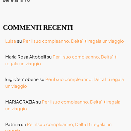
Agosto 2025
Luglio 2025
Giugno 2025
COMMENTI RECENTI
Maggio 2025
Luisa
su
Per il suo compleanno, Delta1 ti regala un viaggio
Aprile 2025
Maria Rosa Altobelli
su
Per il suo compleanno, Delta1 ti
Marzo 2025
regala un viaggio
Gennaio 2025
luigi Centobene
su
Per il suo compleanno, Delta1 ti regala
Novembre 2024
un viaggio
Settembre 2024
MARIAGRAZIA
su
Per il suo compleanno, Delta1 ti regala
Agosto 2024
un viaggio
Luglio 2024
Patrizia
su
Per il suo compleanno, Delta1 ti regala un
Giugno 2024
viaggio