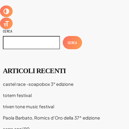
in Abruzzo per i passeggeri e per le […]
Agosto 2026
ATTIVA/DISATTIVA ALTO CONTRASTO
Luglio 2026
ATTIVA/DISATTIVA DIMENSIONE TESTO
Maggio 2026
CERCA
Aprile 2026
CERCA
Marzo 2026
Febbraio 2026
ARTICOLI RECENTI
Gennaio 2026
castel race -soapobox 3° edizione
Dicembre 2025
totem festival
Novembre 2025
triven tone music festival
Ottobre 2025
Paola Barbato, Romics d’Oro della 37^ edizione
Settembre 2025
serre anni’90