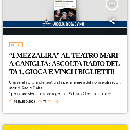
insert_link
DELTA1
“I MEZZALIRA” AL TEATRO MARI
A CANIGLIA: ASCOLTA RADIO DEL
TA 1, GIOCA E VINCI I BIGLIETTI!
Una serata di grande teatro sta per arrivare a Sulmona e gli ascolt
atori di Radio Delta
1 possono viverla da protagonisti.Sabato 21 marzo alle ore
21:00, il Teatro Maria Caniglia ospiterà lo spettacolo “I Mezzalira
today
16 MARZO 2026
71
–
Panni sporchi fritti in casa”, con Agnese Fallongo, Tiziano Caput
o e Adriano Evangelisti, per la regia di Raffaele Latagliata.Uno sp
ettacolo ironico, intelligente e ricco di ritmo che racconta con l
eggerezza e profondità le dinamiche della vita quotidiana, tra re