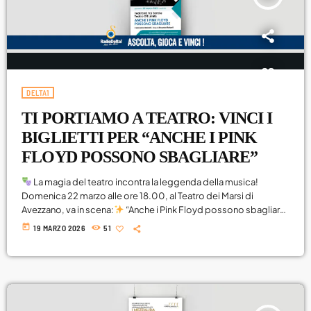
DELTA1
TI PORTIAMO A TEATRO: VINCI I
BIGLIETTI PER “ANCHE I PINK
FLOYD POSSONO SBAGLIARE”
La magia del teatro incontra la leggenda della musica!
Domenica 22 marzo alle ore 18.00, al Teatro dei Marsi di
Avezzano, va in scena:
“Anche i Pink Floyd possono sbagliare”
Uno spettacolo originale, sorprendente e tutto da vivere…
E
today
19 MARZO 2026
51
sai qual è la cosa più bella?Potresti esserci TU!
Ascolta Radio
Delta 1, partecipa ai nostri giochi e prova a vincere i tuoi ingressi!
Emozioni dal vivo + […]