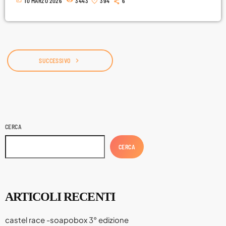
10 MARZO 2026
3443
394
6
Inviaci la tua richiesta
navigate_next
SUCCESSIVO
CERCA
CERCA
ARTICOLI RECENTI
castel race -soapobox 3° edizione