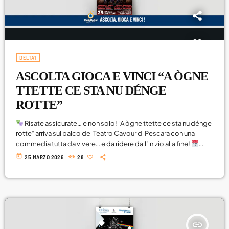
Viaggi
World
DELTA1
ASCOLTA GIOCA E VINCI “A ÒGNE
TTETTE CE STA NU DÉNGE
ROTTE”
Risate assicurate… e non solo! “A ògne ttette ce sta nu dénge
rotte” arriva sul palco del Teatro Cavour di Pescara con una
commedia tutta da vivere… e da ridere dall’inizio alla fine!
Domenica 29 marzo
Ore 17:00
Teatro Cavour – Pescara E
today
25 MARZO 2026
28
con Radio Delta 1… lo spettacolo continua anche fuori dal teatro
ASCOLTA, GIOCA E VINCI! Resta sintonizzato: potresti
essere tu il prossimo a portarti […]
insert_link