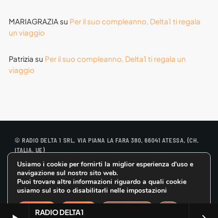
MARIAGRAZIA
su
Per il suo compleanno, Delta1 ti regala
un viaggio
Patrizia
su
Per il suo compleanno, Delta1 ti regala un
viaggio
© RADIO DELTA 1 SRL, VIA PIANA LA FARA 380, 66041 ATESSA, (CH,
ITALIA, UE)
Usiamo i cookie per fornirti la miglior esperienza d'uso e
CONTATTACI
COOKIE POLICY
navigazione sul nostro sito web.
PRIVACY POLICY
Puoi trovare altre informazioni riguardo a quali cookie
GDPR DIRITTO ALL’OBLIO
usiamo sul sito o disabilitarli nelle impostazioni
CLOSE GDPR 
Accetta
Rifiuta
Impostazioni
RADIO DELTA1