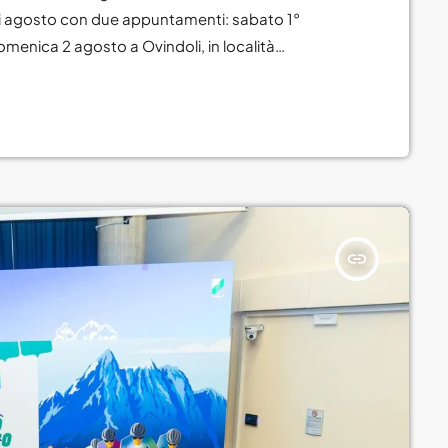
Novembre 2023
di agosto con due appuntamenti: sabato 1°
omenica 2 agosto a Ovindoli, in località
. In entrambe le date il mercato sarà aperto con
caso di maltempo. Il Consorzio, […]
CATEGORIE
Abruzzo
Amore e relazioni
Attualità
insert_link
Blog
Breakfast
Cinema
Delta1
DJ