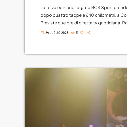
La terza edizione targata RCS Sport prenderà
dopo quattro tappe e 640 chilometri, a Con
Previste due ore di diretta tv quotidiana. Ra
L'Aquila, 22 luglio 2026 - E' stata presenta
24 LUGLIO 2026
11
today
L'Aquila, l'edizione 2026 de Il Giro d'Abruzzo