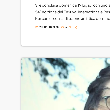
Si è conclusa domenica 19 luglio, con uno s
54ª edizione del Festival Internazionale Pe
Pescaresi con la direzione artistica del mae
registrato il tutto esaurito già nei giorni 
21 LUGLIO 2026
4
today
pubblico per un cartellone capace di coniug
nuove progettualità e valorizzazione delle 