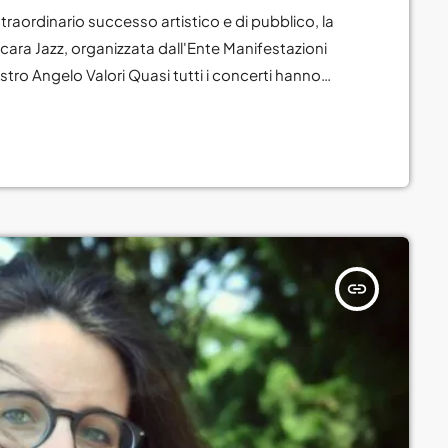
traordinario successo artistico e di pubblico, la
scara Jazz, organizzata dall'Ente Manifestazioni
stro Angelo Valori Quasi tutti i concerti hanno
precedenti. Entusiastico e unanime il consenso del
are protagonisti internazionali, grandi orchestre,
eccellenze […]
insert_link