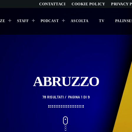
CONTATTACI
COOKIE POLICY
PRIVACY 
ZE
STAFF
PODCAST
ASCOLTA
TV
PALINSE
ARCHIVI
Agosto 2026
ABRUZZO
Luglio 2026
Maggio 2026
78 RISULTATI / PAGINA 1 DI 9
Aprile 2026
Marzo 2026
Febbraio 2026