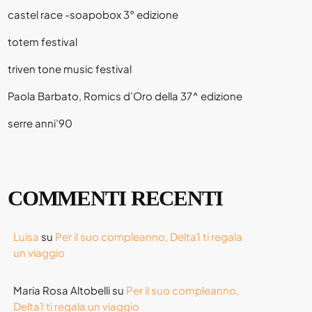
castel race -soapobox 3° edizione
totem festival
triven tone music festival
Paola Barbato, Romics d’Oro della 37^ edizione
serre anni’90
COMMENTI RECENTI
Luisa
su
Per il suo compleanno, Delta1 ti regala
un viaggio
Maria Rosa Altobelli
su
Per il suo compleanno,
Delta1 ti regala un viaggio