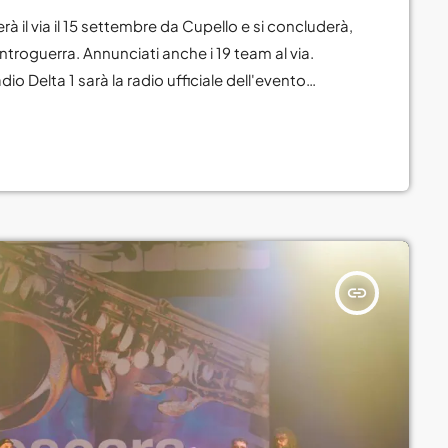
Roma
 il via il 15 settembre da Cupello e si concluderà,
troguerra. Annunciati anche i 19 team al via.
Sanremo
dio Delta 1 sarà la radio ufficiale dell'evento
Senza categoria
ta oggi, presso il Palazzo della Regione Abruzzo a
Sport
 […]
Teatro
uscite
Viaggi
World
insert_link