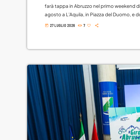
farà tappa in Abruzzo nel primo weekend 
agosto a L’Aquila, in Piazza del Duomo, e d
Pozzacchio, nel parcheggio di Via Statale 1
27 LUGLIO 2026
7
today
orario continuato dalle 8 alle 19, anche in 