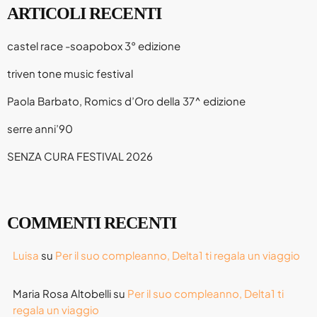
ARTICOLI RECENTI
Attualità
castel race -soapobox 3° edizione
Blog
triven tone music festival
Breakfast
Paola Barbato, Romics d’Oro della 37^ edizione
Cinema
serre anni’90
Delta1
SENZA CURA FESTIVAL 2026
DJ
Eventi
Fumetti
COMMENTI RECENTI
Giochi
Luisa
su
Per il suo compleanno, Delta1 ti regala un viaggio
Highlights
Maria Rosa Altobelli
su
Per il suo compleanno, Delta1 ti
Lazio
regala un viaggio