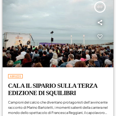
Agosto 2026
insert_link
Luglio 2026
Maggio 2026
Aprile 2026
Marzo 2026
Febbraio 2026
Gennaio 2026
ABRUZZO
Dicembre 2025
CALA IL SIPARIO SULLA TERZA
Novembre 2025
EDIZIONE DI SQUILIBRI
Ottobre 2025
Campioni del calcio che diventano protagonisti dell'avvincente
Settembre 2025
racconto di Marino Bartoletti, i momenti salienti della carriera nel
mondo dello spettacolo di Francesca Reggiani, il capolavoro