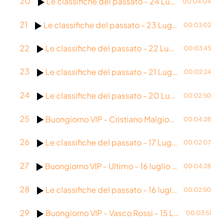
20
Le classifiche del passato - 24 Luglio 2026
00:04:04
Attualità
21
Le classifiche del passato - 23 Luglio 2026
00:03:02
Blog
22
Le classifiche del passato - 22 Luglio 2026
00:03:45
Breakfast
23
Le classifiche del passato - 21 Luglio 2026
Cinema
00:02:24
Delta1
24
Le classifiche del passato - 20 Luglio 2026
00:02:50
DJ
25
Buongiorno VIP - Cristiano Malgioglio - 17 Luglio 2026
00:04:28
Eventi
26
Le classifiche del passato - 17 Luglio 2015
00:02:07
Fumetti
27
Buongiorno VIP - Ultimo - 16 luglio 2026
00:04:28
Giochi
Highlights
28
Le classifiche del passato - 16 luglio 1985
00:02:50
Lazio
29
Buongiorno VIP - Vasco Rossi - 15 Luglio 2026
00:03:51