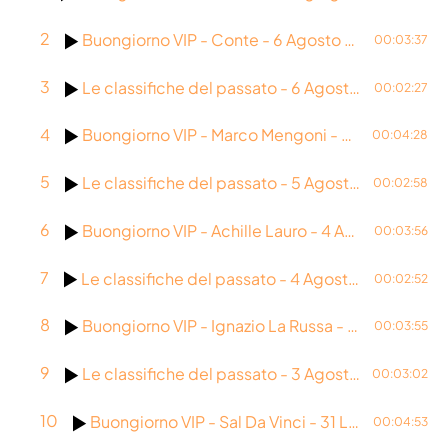
Agosto 2025
2
Buongiorno VIP - Conte - 6 Agosto 2026
00:03:37
Luglio 2025
Giugno 2025
3
Le classifiche del passato - 6 Agosto 1981
00:02:27
Maggio 2025
4
Buongiorno VIP - Marco Mengoni - 5 Agosto 2026
00:04:28
Aprile 2025
5
Le classifiche del passato - 5 Agosto 1979
00:02:58
Marzo 2025
6
Buongiorno VIP - Achille Lauro - 4 Agosto 2026
00:03:56
Gennaio 2025
7
Le classifiche del passato - 4 Agosto 1990
Novembre 2024
00:02:52
Settembre 2024
8
Buongiorno VIP - Ignazio La Russa - 3 Agosto 2026
00:03:55
Agosto 2024
9
Le classifiche del passato - 3 Agosto 2005
00:03:02
Luglio 2024
10
Buongiorno VIP - Sal Da Vinci - 31 Luglio 2026
00:04:53
Giugno 2024