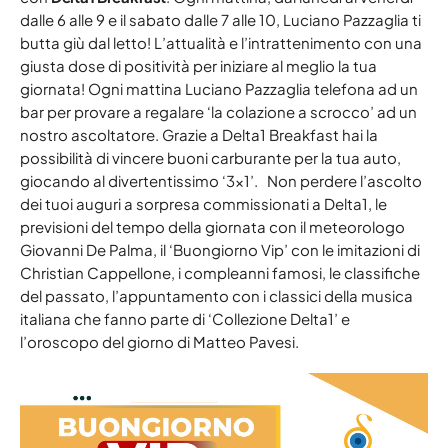
DELTA 1 BREAKFAST
keyboard_arrow_down
BLOG
RADIO DELTA 1 LIVE
dalle 6 alle 9 e il sabato dalle 7 alle 10, Luciano Pazzaglia ti
butta giù dal letto! L’attualità e l’intrattenimento con una
SPECIALE SANREMO 2026
ABRUZZO
giusta dose di positività per iniziare al meglio la tua
CLASSIFICHE
keyboard_arrow_down
BUONGIORNO VIP
PRIMO PIANO
giornata! Ogni mattina Luciano Pazzaglia telefona ad un
TOP 10
bar per provare a regalare ‘la colazione a scrocco’ ad un
YOUR SONG
RADIOGIORNALE
DELTA1
nostro ascoltatore. Grazie a Delta1 Breakfast hai la
TOP 10 2025
IL METEO
EVENTI
possibilità di vincere buoni carburante per la tua auto,
giocando al divertentissimo ‘3×1’. Non perdere l’ascolto
ON AIR
ATTUALITÀ
CONTATTACI
dei tuoi auguri a sorpresa commissionati a Delta1, le
JAZID ON AIR
CINEMA
previsioni del tempo della giornata con il meteorologo
COOKIE POLICY
Giovanni De Palma, il ‘Buongiorno Vip’ con le imitazioni di
DELTA1 CINEMA
MUSICA
Christian Cappellone, i compleanni famosi, le classifiche
PRIVACY POLICY
OSPITI
FUMETTI
del passato, l’appuntamento con i classici della musica
GDPR DIRITTO ALL’OBLIO
italiana che fanno parte di ‘Collezione Delta1’ e
l’oroscopo del giorno di Matteo Pavesi.
ARCHIVI