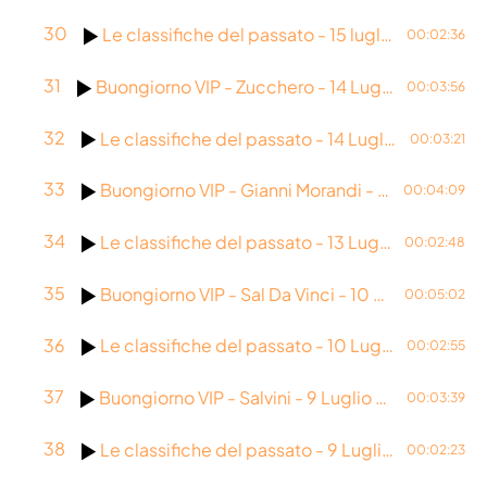
Libri
30
Le classifiche del passato - 15 luglio 2003
00:02:36
molise
31
Buongiorno VIP - Zucchero - 14 Luglio 2026
00:03:56
Musica
32
Le classifiche del passato - 14 Luglio 1978
News
00:03:21
Premi
33
Buongiorno VIP - Gianni Morandi - 13 Luglio 2026
00:04:09
Primo Piano
34
Le classifiche del passato - 13 Luglio 1992
00:02:48
Roma
35
Buongiorno VIP - Sal Da Vinci - 10 Luglio 2026
00:05:02
Sanremo
36
Le classifiche del passato - 10 Luglio 1980
00:02:55
Senza categoria
Sport
37
Buongiorno VIP - Salvini - 9 Luglio 2026
00:03:39
Teatro
38
Le classifiche del passato - 9 Luglio 2018
00:02:23
uscite