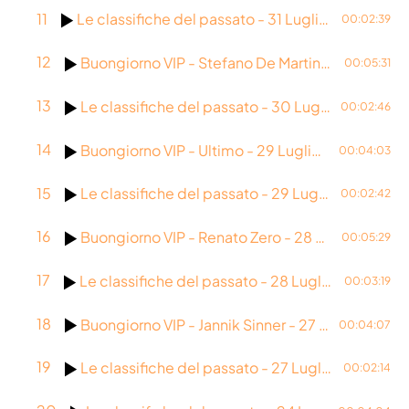
11
Le classifiche del passato - 31 Luglio 2018
00:02:39
Maggio 2024
Aprile 2024
12
Buongiorno VIP - Stefano De Martino - 30 Luglio 2026
00:05:31
Marzo 2024
13
Le classifiche del passato - 30 Luglio 2009
00:02:46
Febbraio 2024
14
Buongiorno VIP - Ultimo - 29 Luglio 2026
00:04:03
Gennaio 2024
15
Le classifiche del passato - 29 Luglio 1995
00:02:42
Dicembre 2023
16
Buongiorno VIP - Renato Zero - 28 Luglio 2026
Novembre 2023
00:05:29
17
Le classifiche del passato - 28 Luglio 1984
00:03:19
CATEGORIE
18
Buongiorno VIP - Jannik Sinner - 27 Luglio 2026
00:04:07
Abruzzo
19
Le classifiche del passato - 27 Luglio 2026
00:02:14
Amore e relazioni