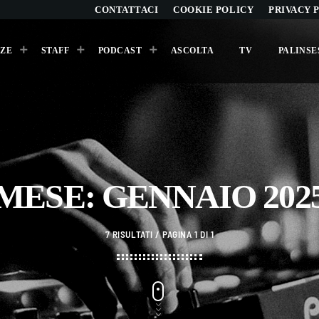
CONTATTACI
COOKIE POLICY
PRIVACY 
ZE
STAFF
PODCAST
ASCOLTA
TV
PALINSE
ARCHIVI
Agosto 2026
MESE: GENNAIO 202
Luglio 2026
Maggio 2026
7 RISULTATI / PAGINA 1 DI 1
Aprile 2026
Marzo 2026
Febbraio 2026