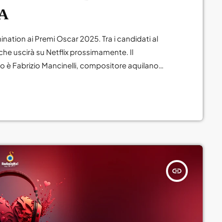
A
nation ai Premi Oscar 2025. Tra i candidati al
che uscirà su Netflix prossimamente. Il
o è Fabrizio Mancinelli, compositore aquilano
ortometraggio narra di una bambina di nove anni
'occasione di andare a scuola. Tra i […]
insert_link