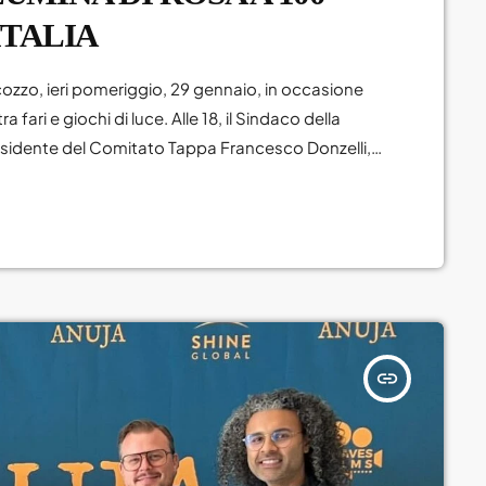
Roma
ITALIA
Sanremo
acozzo, ieri pomeriggio, 29 gennaio, in occasione
Senza categoria
ra fari e giochi di luce. Alle 18, il Sindaco della
Sport
residente del Comitato Tappa Francesco Donzelli,
o promosso da RCS, al quale hanno aderito tutte le
Teatro
le. Tanti i […]
uscite
Viaggi
World
insert_link