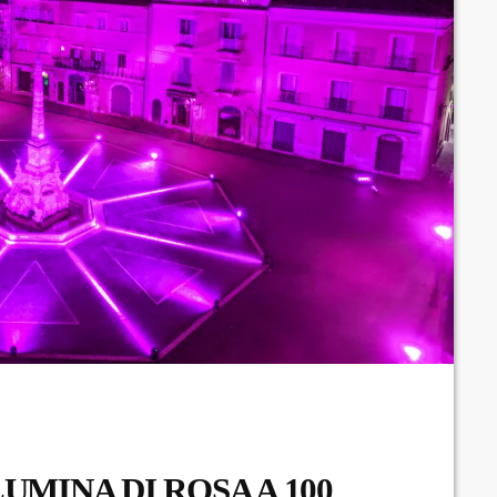
Eventi
Fumetti
Giochi
Highlights
Lazio
Libri
molise
Musica
News
Premi
Primo Piano
UMINA DI ROSA A 100