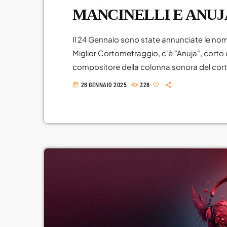
MANCINELLI E ANUJ
Il 24 Gennaio sono state annunciate le nomi
Miglior Cortometraggio, c'è "Anuja", corto 
compositore della colonna sonora del cort
residente a Los Angeles da molti anni. Il c
28 GENNAIO 2025
328
today
che lavora in una fabbrica a cui viene data l