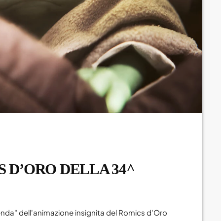
Novembre 2024
Settembre 2024
Agosto 2024
Luglio 2024
Giugno 2024
Maggio 2024
Aprile 2024
Marzo 2024
S D’ORO DELLA 34^
Febbraio 2024
Gennaio 2024
Dicembre 2023
genda" dell'animazione insignita del Romics d'Oro