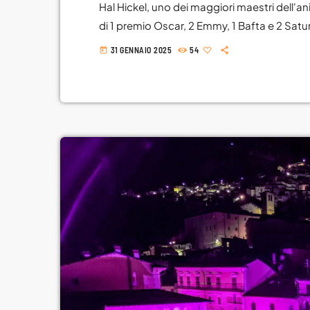
Hal Hickel, uno dei maggiori maestri dell'an
di 1 premio Oscar, 2 Emmy, 1 Bafta e 2 Sat
Romics d'Oro durante la 34^ edizione del Fe
31 GENNAIO 2025
54
today
Roma. Originario di Portland, Oregon, Hickel