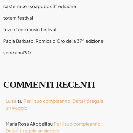
castel race -soapobox 3° edizione
totem festival
triven tone music festival
Paola Barbato, Romics d’Oro della 37^ edizione
serre anni’90
COMMENTI RECENTI
Luisa
su
Per il suo compleanno, Delta1 ti regala
un viaggio
Maria Rosa Altobelli
su
Per il suo compleanno,
Delta1 ti regala un viaggio