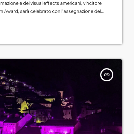
Novembre 2023
imazione e dei visual effects americani, vincitore
urn Award, sarà celebrato con l'assegnazione del
stival, in programma dal 3 al 6 aprile 2025 a Fiera
 si è […]
CATEGORIE
Abruzzo
Amore e relazioni
Attualità
insert_link
Blog
Breakfast
Cinema
Delta1
DJ