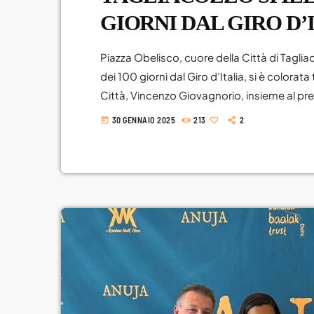
GIORNI DAL GIRO D’
Piazza Obelisco, cuore della Città di Tagli
dei 100 giorni dal Giro d’Italia, si è colorata t
Città, Vincenzo Giovagnorio, insieme al p
e gli altri membri hanno dato via all’event
30 GENNAIO 2025
213
2
today
città di tappa coinvolte nel territorio naziona