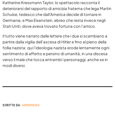
Katherine Kressmann Taylor, lo spettacolo racconta il
Agosto 2026
deteriorarsi del rapporto di amicizia fraterna che lega Martin
Schulse, tedesco che dall’America decide di tornare in
Luglio 2026
Germania, e Max Eisenstein, ebreo che resta invece negli
Stati Uniti, dove aveva trovato fortuna con l’amico.
Maggio 2026
Il tutto viene narrato dalle lettere che i due si scambiano a
Aprile 2026
partire dalla vigilia dell’ascesa di Hitler e fino al pieno della
Marzo 2026
follia nazista; qui l’ideologia nazista erode lentamente ogni
sentimento di affetto e persino di umanità, in una discesa
Febbraio 2026
verso il male che tocca entrambi i personaggi, anche se in
modi diversi.
Gennaio 2026
Dicembre 2025
Novembre 2025
Ottobre 2025
SCRITTO DA:
ADMINRADIO
Settembre 2025