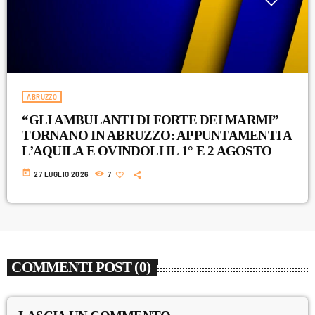
Attualità
Blog
Breakfast
ABRUZZO
Cinema
“GLI AMBULANTI DI FORTE DEI MARMI”
Delta1
TORNANO IN ABRUZZO: APPUNTAMENTI A
L’AQUILA E OVINDOLI IL 1° E 2 AGOSTO
DJ
today
27 LUGLIO 2026
7
Eventi
Fumetti
Giochi
COMMENTI POST (0)
Highlights
Lazio