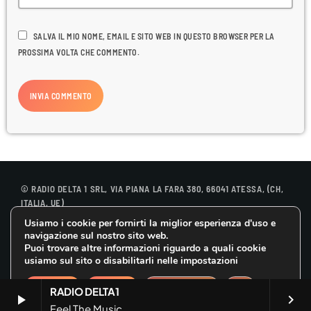
Viaggi
SALVA IL MIO NOME, EMAIL E SITO WEB IN QUESTO BROWSER PER LA
World
PROSSIMA VOLTA CHE COMMENTO.
© RADIO DELTA 1 SRL, VIA PIANA LA FARA 380, 66041 ATESSA, (CH,
ITALIA, UE)
CONTATTACI
Usiamo i cookie per fornirti la miglior esperienza d'uso e
COOKIE POLICY
navigazione sul nostro sito web.
PRIVACY POLICY
Puoi trovare altre informazioni riguardo a quali cookie
GDPR DIRITTO ALL’OBLIO
usiamo sul sito o disabilitarli nelle impostazioni
CLOSE GDPR 
Accetta
Rifiuta
Impostazioni
RADIO DELTA1
play_arrow
keyboard_arrow_right
Feel The Music