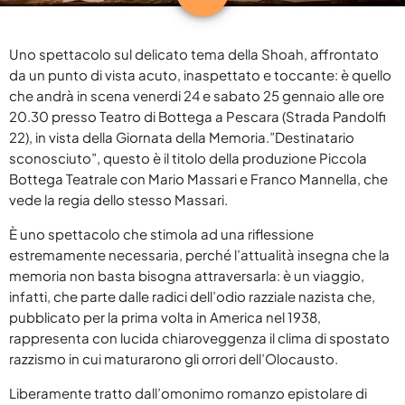
DELTA 1 BREAKFAST
keyboard_arrow_down
BLOG
RADIO DELTA 1 LIVE
SPECIALE SANREMO 2026
ABRUZZO
Uno spettacolo sul delicato tema della Shoah, affrontato
CLASSIFICHE
keyboard_arrow_down
BUONGIORNO VIP
da un punto di vista acuto, inaspettato e toccante: è quello
PRIMO PIANO
che andrà in scena venerdi 24 e sabato 25 gennaio alle ore
TOP 10
YOUR SONG
RADIOGIORNALE
DELTA1
20.30 presso Teatro di Bottega a Pescara (Strada Pandolfi
TOP 10 2025
IL METEO
22), in vista della Giornata della Memoria.”Destinatario
EVENTI
sconosciuto”, questo è il titolo della produzione Piccola
ON AIR
ATTUALITÀ
CONTATTACI
Bottega Teatrale con Mario Massari e Franco Mannella, che
JAZID ON AIR
vede la regia dello stesso Massari.
CINEMA
COOKIE POLICY
DELTA1 CINEMA
MUSICA
È uno spettacolo che stimola ad una riflessione
PRIVACY POLICY
estremamente necessaria, perché l’attualità insegna che la
OSPITI
FUMETTI
memoria non basta bisogna attraversarla: è un viaggio,
GDPR DIRITTO ALL’OBLIO
infatti, che parte dalle radici dell’odio razziale nazista che,
pubblicato per la prima volta in America nel 1938,
rappresenta con lucida chiaroveggenza il clima di spostato
razzismo in cui maturarono gli orrori dell’Olocausto.
ARCHIVI
Liberamente tratto dall’omonimo romanzo epistolare di