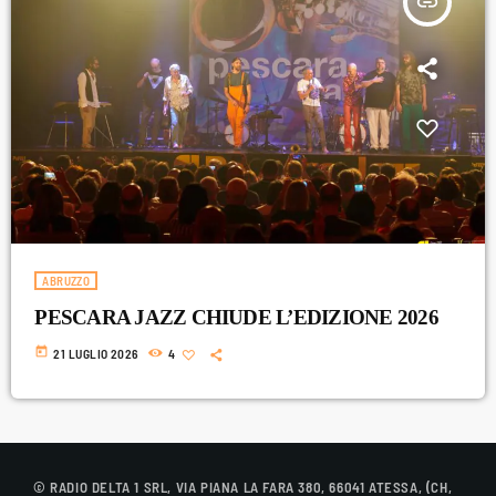
insert_link
Aprile 2024
Marzo 2024
Febbraio 2024
Gennaio 2024
Dicembre 2023
Novembre 2023
ABRUZZO
PESCARA JAZZ CHIUDE L’EDIZIONE 2026
CATEGORIE
today
21 LUGLIO 2026
4
Abruzzo
Amore e relazioni
Attualità
© RADIO DELTA 1 SRL, VIA PIANA LA FARA 380, 66041 ATESSA, (CH,