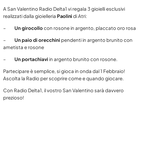
DELTA 1 BREAKFAST
keyboard_arrow_down
BLOG
RADIO DELTA 1 LIVE
A
San Valentino Radio Delta1 vi regala 3 gioielli esclusivi
SPECIALE SANREMO 2026
ABRUZZO
realizzati dalla gioielleria
Paolini
di
Atri:
CLASSIFICHE
keyboard_arrow_down
BUONGIORNO VIP
PRIMO PIANO
–
Un girocollo
con rosone in argento, placcato oro rosa
TOP 10
YOUR SONG
RADIOGIORNALE
DELTA1
–
Un paio di orecchini
pendenti in argento brunito con
TOP 10 2025
ametista e rosone
IL METEO
EVENTI
ON AIR
–
Un portachiavi
in argento brunito con rosone.
ATTUALITÀ
CONTATTACI
JAZID ON AIR
CINEMA
Partecipare è semplice, si gioca in onda dal 1 Febbraio!
COOKIE POLICY
Ascolta la Radio per scoprire come e quando giocare.
DELTA1 CINEMA
MUSICA
PRIVACY POLICY
Con Radio Delta1, il vostro San Valentino sarà davvero
OSPITI
FUMETTI
prezioso!
GDPR DIRITTO ALL’OBLIO
ARCHIVI