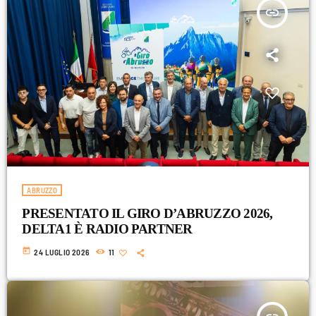
Luglio 2025
insert_link
Giugno 2025
Maggio 2025
Aprile 2025
Marzo 2025
Gennaio 2025
Novembre 2024
ABRUZZO
Settembre 2024
PRESENTATO IL GIRO D’ABRUZZO 2026,
Agosto 2024
DELTA1 È RADIO PARTNER
Luglio 2024
today
24 LUGLIO 2026
11
Giugno 2024
Maggio 2024