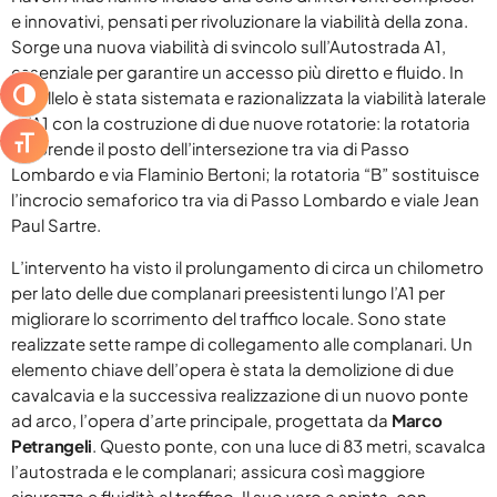
Libri
e innovativi, pensati per rivoluzionare la viabilità della zona.
Sorge una nuova viabilità di svincolo sull’Autostrada A1,
molise
essenziale per garantire un accesso più diretto e fluido. In
parallelo è stata sistemata e razionalizzata la viabilità laterale
Musica
ATTIVA/DISATTIVA ALTO CONTRASTO
all’A1 con la costruzione di due nuove rotatorie: la rotatoria
News
ATTIVA/DISATTIVA DIMENSIONE TESTO
“A” prende il posto dell’intersezione tra via di Passo
Lombardo e via Flaminio Bertoni; la rotatoria “B” sostituisce
Premi
l’incrocio semaforico tra via di Passo Lombardo e viale Jean
Paul Sartre.
Primo Piano
L’intervento ha visto il prolungamento di circa un chilometro
Roma
per lato delle due complanari preesistenti lungo l’A1 per
Sanremo
migliorare lo scorrimento del traffico locale. Sono state
realizzate sette rampe di collegamento alle complanari. Un
Senza categoria
elemento chiave dell’opera è stata la demolizione di due
cavalcavia e la successiva realizzazione di un nuovo ponte
Sport
ad arco, l’opera d’arte principale, progettata da
Marco
Teatro
Petrangeli
. Questo ponte, con una luce di 83 metri, scavalca
l’autostrada e le complanari; assicura così maggiore
uscite
sicurezza e fluidità al traffico. Il suo varo a spinta, con