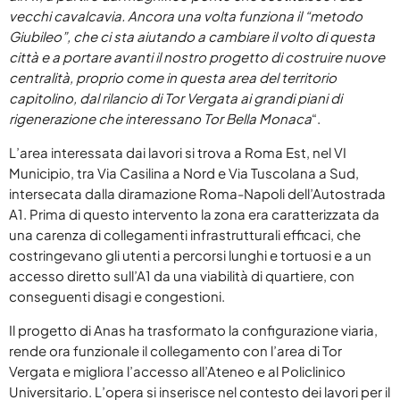
vecchi cavalcavia. Ancora una volta funziona il “metodo
Maggio 2024
Giubileo”, che ci sta aiutando a cambiare il volto di questa
città e a portare avanti il nostro progetto di costruire nuove
Aprile 2024
centralità, proprio come in questa area del territorio
Marzo 2024
capitolino, dal rilancio di Tor Vergata ai grandi piani di
rigenerazione che interessano Tor Bella Monaca
“.
Febbraio 2024
L’area interessata dai lavori si trova a Roma Est, nel VI
Gennaio 2024
Municipio, tra Via Casilina a Nord e Via Tuscolana a Sud,
intersecata dalla diramazione Roma-Napoli dell’Autostrada
Dicembre 2023
A1. Prima di questo intervento la zona era caratterizzata da
Novembre 2023
una carenza di collegamenti infrastrutturali efficaci, che
costringevano gli utenti a percorsi lunghi e tortuosi e a un
accesso diretto sull’A1 da una viabilità di quartiere, con
conseguenti disagi e congestioni.
CATEGORIE
Il progetto di Anas ha trasformato la configurazione viaria,
rende ora funzionale il collegamento con l’area di Tor
Abruzzo
Vergata e migliora l’accesso all’Ateneo e al Policlinico
Universitario. L’opera si inserisce nel contesto dei lavori per il
Amore e relazioni