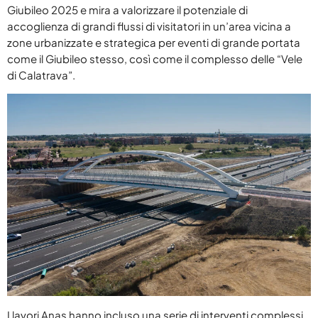
Giubileo 2025 e mira a valorizzare il potenziale di
Attualità
accoglienza di grandi flussi di visitatori in un’area vicina a
zone urbanizzate e strategica per eventi di grande portata
Blog
come il Giubileo stesso, così come il complesso delle “Vele
di Calatrava”.
Breakfast
Cinema
Delta1
DJ
Eventi
Fumetti
Giochi
Highlights
Lazio
I lavori Anas hanno incluso una serie di interventi complessi