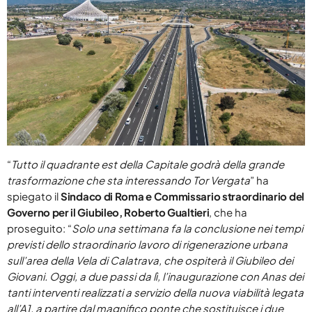
Agosto 2025
Luglio 2025
Giugno 2025
Maggio 2025
Aprile 2025
Marzo 2025
“
Tutto il quadrante est della Capitale godrà della grande
Gennaio 2025
trasformazione che sta interessando Tor Vergata
” ha
Novembre 2024
spiegato il
Sindaco di Roma e Commissario straordinario del
Governo per il Giubileo, Roberto Gualtieri
, che ha
Settembre 2024
proseguito: “
Solo una settimana fa la conclusione nei tempi
previsti dello straordinario lavoro di rigenerazione urbana
Agosto 2024
sull’area della Vela di Calatrava, che ospiterà il Giubileo dei
Luglio 2024
Giovani. Oggi, a due passi da lì, l’inaugurazione con Anas dei
tanti interventi realizzati a servizio della nuova viabilità legata
Giugno 2024
all’A1, a partire dal magnifico ponte che sostituisce i due