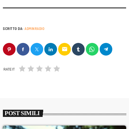
SCRITTO DA:
ADMINRADIO
email
RATE IT
POST SIMILI