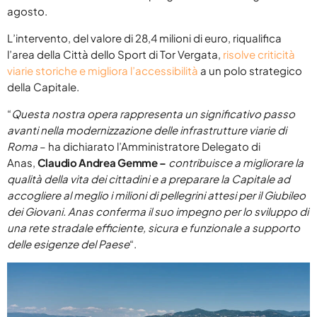
agosto.
Agosto 2026
L’intervento, del valore di 28,4 milioni di euro, riqualifica
Luglio 2026
l’area della Città dello Sport di Tor Vergata,
risolve criticità
viarie storiche e migliora l’accessibilità
a un polo strategico
Maggio 2026
della Capitale.
Aprile 2026
“
Questa nostra opera rappresenta un significativo passo
Marzo 2026
avanti nella modernizzazione delle infrastrutture viarie di
Roma
– ha dichiarato l’Amministratore Delegato di
Febbraio 2026
Anas,
Claudio Andrea Gemme –
contribuisce a migliorare la
qualità della vita dei cittadini e a preparare la Capitale ad
Gennaio 2026
accogliere al meglio i milioni di pellegrini attesi per il Giubileo
Dicembre 2025
dei Giovani. Anas conferma il suo impegno per lo sviluppo di
una rete stradale efficiente, sicura e funzionale a supporto
Novembre 2025
delle esigenze del Paese
“.
Ottobre 2025
Settembre 2025