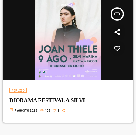
insert_link
ABRUZZO
DIORAMA FESTIVAL A SILVI
today
7 AGOSTO 2025
135
1