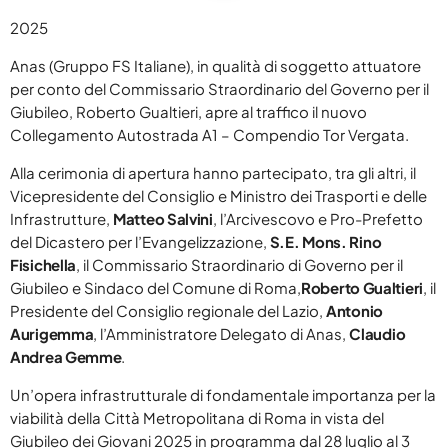
DELTA 1 BREAKFAST
keyboard_arrow_down
BLOG
RADIO DELTA 1 LIVE
2025
SPECIALE SANREMO 2026
ABRUZZO
Anas (Gruppo FS Italiane), in qualità di soggetto attuatore
CLASSIFICHE
keyboard_arrow_down
BUONGIORNO VIP
PRIMO PIANO
per conto del Commissario Straordinario del Governo per il
TOP 10
Giubileo, Roberto Gualtieri, apre al traffico il nuovo
YOUR SONG
RADIOGIORNALE
DELTA1
Collegamento Autostrada A1 – Compendio Tor Vergata.
TOP 10 2025
IL METEO
EVENTI
Alla cerimonia di apertura hanno partecipato, tra gli altri, il
ON AIR
ATTUALITÀ
CONTATTACI
Vicepresidente del Consiglio e Ministro dei Trasporti e delle
Infrastrutture,
Matteo Salvini
, l’Arcivescovo e Pro-Prefetto
JAZID ON AIR
CINEMA
COOKIE POLICY
del Dicastero per l’Evangelizzazione,
S.E. Mons. Rino
DELTA1 CINEMA
MUSICA
Fisichella
, il Commissario Straordinario di Governo per il
PRIVACY POLICY
Giubileo e Sindaco del Comune di Roma,
Roberto Gualtieri
, il
OSPITI
FUMETTI
Presidente del Consiglio regionale del Lazio,
Antonio
GDPR DIRITTO ALL’OBLIO
Aurigemma
, l’Amministratore Delegato di Anas,
Claudio
Andrea Gemme
.
Un’opera infrastrutturale di fondamentale importanza per la
viabilità della Città Metropolitana di Roma in vista del
ARCHIVI
Giubileo dei Giovani 2025 in programma dal 28 luglio al 3