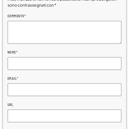
sono contrassegnati con *
Viaggi
COMMENTO*
World
NOME*
EMAIL*
URL