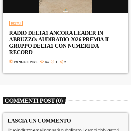
Libri
molise
DELTA1
Musica
RADIO DELTA1 ANCORA LEADER IN
News
ABRUZZO: AUDIRADIO 2026 PREMIA IL
GRUPPO DELTA1 CON NUMERI DA
Premi
RECORD
Primo Piano
today
29 MAGGIO 2026
63
1
2
Roma
Sanremo
Senza categoria
COMMENTI POST (0)
Sport
Teatro
LASCIA UN COMMENTO
uscite
Il tuo indirizzo email non sarà pubblicato. I campi obbligatori