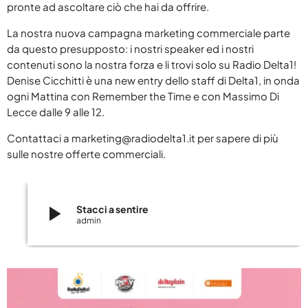
pronte ad ascoltare ciò che hai da offrire.
DELTA 1 BREAKFAST
keyboard_arrow_down
BLOG
RADIO DELTA 1 LIVE
SPECIALE SANREMO 2026
La nostra nuova campagna marketing commerciale parte
ABRUZZO
CLASSIFICHE
keyboard_arrow_down
da questo presupposto: i nostri speaker ed i nostri
BUONGIORNO VIP
PRIMO PIANO
contenuti sono la nostra forza e li trovi solo su Radio Delta1!
TOP 10
YOUR SONG
RADIOGIORNALE
Denise Cicchitti è una new entry dello staff di Delta1, in onda
DELTA1
ogni Mattina con Remember the Time e con Massimo Di
TOP 10 2025
IL METEO
EVENTI
Lecce dalle 9 alle 12.
ON AIR
ATTUALITÀ
CONTATTACI
Contattaci a marketing@radiodelta1.it per sapere di più
JAZID ON AIR
CINEMA
sulle nostre offerte commerciali.
COOKIE POLICY
DELTA1 CINEMA
MUSICA
PRIVACY POLICY
OSPITI
FUMETTI
play_arrow
Stacci a sentire
GDPR DIRITTO ALL’OBLIO
admin
ARCHIVI