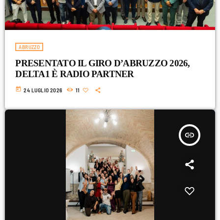
Attualità
Blog
ABRUZZO
Breakfast
PRESENTATO IL GIRO D’ABRUZZO 2026,
Cinema
DELTA1 È RADIO PARTNER
today
24 LUGLIO 2026
11
Delta1
DJ
Eventi
insert_link
Fumetti
Giochi
Highlights
Lazio