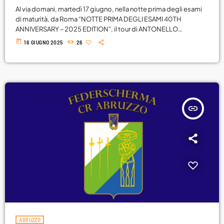
Al via domani, martedì 17 giugno, nella notte prima degli esami
di maturità, da Roma “NOTTE PRIMA DEGLI ESAMI 40TH
ANNIVERSARY – 2025 EDITION”, il tour di ANTONELLO
VENDITTI, con 3 imperdibili concerti SOLD OUT alle Terme di
today
16 GIUGNO 2025
26
Caracalla (domani, giovedì 19 e sabato 21 giugno). Dopo il
grande successo del tour del 2024 con oltre 30 date in tutta
Italia, Antonello Venditti ancora una volta incanterà il pubblico
con […]
insert_link
ABRUZZO