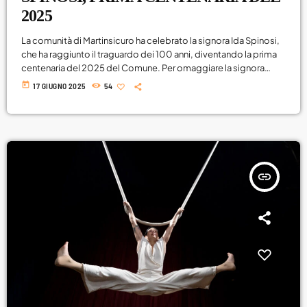
2025
La comunità di Martinsicuro ha celebrato la signora Ida Spinosi,
che ha raggiunto il traguardo dei 100 anni, diventando la prima
centenaria del 2025 del Comune. Per omaggiare la signora
Spinosi, si sono tenute due feste. La prima, organizzata con il
today
17 GIUGNO 2025
54
cuore dalle sue vicine di casa – Martina, Greta e Laura – con il
supporto di altri residenti della via e delle figlie della
festeggiata, Emma e Lucia, ha […]
insert_link