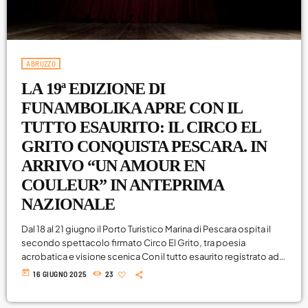
ABRUZZO
LA 19ª EDIZIONE DI
FUNAMBOLIKA APRE CON IL
TUTTO ESAURITO: IL CIRCO EL
GRITO CONQUISTA PESCARA. IN
ARRIVO “UN AMOUR EN
COULEUR” IN ANTEPRIMA
NAZIONALE
Dal 18 al 21 giugno il Porto Turistico Marina di Pescara ospita il
secondo spettacolo firmato Circo El Grito, tra poesia
acrobatica e visione scenica Con il tutto esaurito registrato ad
ogni replica, si è chiusa domenica 15 giugno l'accoglienza
today
16 GIUGNO 2025
23
trionfale per "L'Uomo Calamita", spettacolo d'apertura della 19ª
edizione di Funambolika – Festival Internazionale del Nuovo