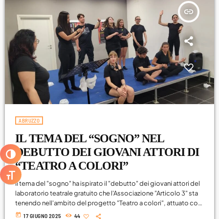
Libri
insert_link
molise
Musica
News
Premi
Primo Piano
Roma
ABRUZZO
IL TEMA DEL “SOGNO” NEL
Sanremo
DEBUTTO DEI GIOVANI ATTORI DI
ATTIVA/DISATTIVA ALTO CONTRASTO
Senza categoria
“TEATRO A COLORI”
ATTIVA/DISATTIVA DIMENSIONE TESTO
Sport
Il tema del "sogno" ha ispirato il "debutto" dei giovani attori del
laboratorio teatrale gratuito che l'Associazione "Articolo 3" sta
Teatro
tenendo nell'ambito del progetto "Teatro a colori", attuato con
il contributo della Fondazione Pescarabruzzo. La performance,
uscite
today
17 GIUGNO 2025
44