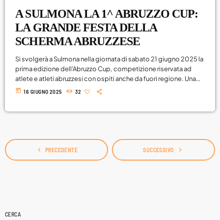
A SULMONA LA 1^ ABRUZZO CUP:
LA GRANDE FESTA DELLA
SCHERMA ABRUZZESE
Si svolgerà a Sulmona nella giornata di sabato 21 giugno 2025 la
prima edizione dell'Abruzzo Cup, competizione riservata ad
atlete e atleti abruzzesi con ospiti anche da fuori regione. Una
giornata di festa, condivisione e grande scherma: a Sulmona è
today
16 GIUGNO 2025
32
di scena il 1° Trofeo Abruzzo Cup, con l'organizzazione dello
Scherma Club Gymnasium. Pensato come una grande festa per
tutte le atlete e tutti gli atleti d'Abruzzo, il Trofeo si […]
navigate_before
navigate_next
PRECEDENTE
SUCCESSIVO
CERCA