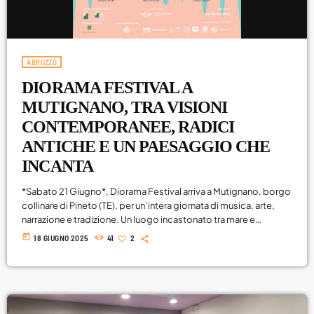
Attualità
Blog
ABRUZZO
Breakfast
DIORAMA FESTIVAL A
Cinema
MUTIGNANO, TRA VISIONI
CONTEMPORANEE, RADICI
Delta1
ANTICHE E UN PAESAGGIO CHE
DJ
INCANTA
Eventi
*Sabato 21 Giugno*, Diorama Festival arriva a Mutignano, borgo
collinare di Pineto (TE), per un’intera giornata di musica, arte,
Fumetti
narrazione e tradizione. Un luogo incastonato tra mare e
montagna, affacciato sull’orizzonte e perso nel tempo. Vicoli di
today
18 GIUGNO 2025
41
2
Giochi
pietra, cieli larghi, memorie silenziose: Mutignano è uno di quei
luoghi in cui il paesaggio sembra già scrivere una storia.
Highlights
Diorama arriva qui per aggiungere voce, suono, visione. La
tappa del Festival di […]
Lazio