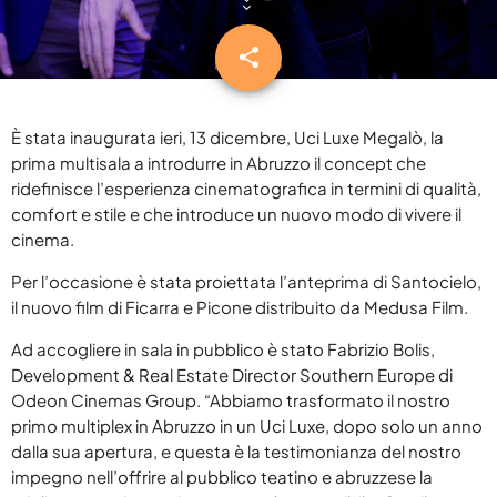
DELTA 1 BREAKFAST
keyboard_arrow_down
BLOG
RADIO DELTA 1 LIVE
SPECIALE SANREMO 2026
ABRUZZO
share
email
CLASSIFICHE
keyboard_arrow_down
BUONGIORNO VIP
PRIMO PIANO
TOP 10
YOUR SONG
RADIOGIORNALE
DELTA1
È stata inaugurata ieri, 13 dicembre, Uci Luxe Megalò, la
TOP 10 2025
prima multisala a introdurre in Abruzzo il concept che
IL METEO
EVENTI
ridefinisce l’esperienza cinematografica in termini di qualità,
ON AIR
ATTUALITÀ
CONTATTACI
comfort e stile e che introduce un nuovo modo di vivere il
cinema.
JAZID ON AIR
CINEMA
COOKIE POLICY
Per l’occasione è stata proiettata l’anteprima di Santocielo,
DELTA1 CINEMA
MUSICA
PRIVACY POLICY
il nuovo film di Ficarra e Picone distribuito da Medusa Film.
OSPITI
FUMETTI
Ad accogliere in sala in pubblico è stato Fabrizio Bolis,
GDPR DIRITTO ALL’OBLIO
Development & Real Estate Director Southern Europe di
Odeon Cinemas Group. “Abbiamo trasformato il nostro
primo multiplex in Abruzzo in un Uci Luxe, dopo solo un anno
dalla sua apertura, e questa è la testimonianza del nostro
ARCHIVI
impegno nell’offrire al pubblico teatino e abruzzese la