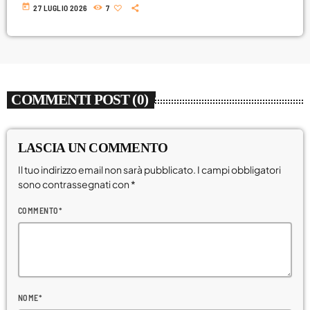
today
27 LUGLIO 2026
7
COMMENTI POST (0)
LASCIA UN COMMENTO
Il tuo indirizzo email non sarà pubblicato. I campi obbligatori
sono contrassegnati con *
COMMENTO*
NOME*