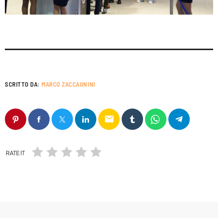
World
SCRITTO DA:
MARCO ZACCAGNINI
email
RATE IT