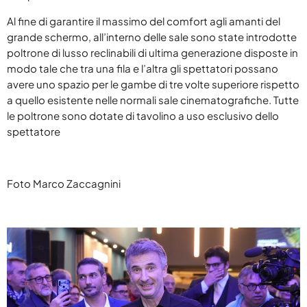
Luglio 2025
Al fine di garantire il massimo del comfort agli amanti del
Giugno 2025
grande schermo, all’interno delle sale sono state introdotte
poltrone di lusso reclinabili di ultima generazione disposte in
Maggio 2025
modo tale che tra una fila e l’altra gli spettatori possano
Aprile 2025
avere uno spazio per le gambe di tre volte superiore rispetto
a quello esistente nelle normali sale cinematografiche. Tutte
Marzo 2025
le poltrone sono dotate di tavolino a uso esclusivo dello
spettatore
Gennaio 2025
Novembre 2024
Foto Marco Zaccagnini
Settembre 2024
Agosto 2024
Luglio 2024
Giugno 2024
Maggio 2024