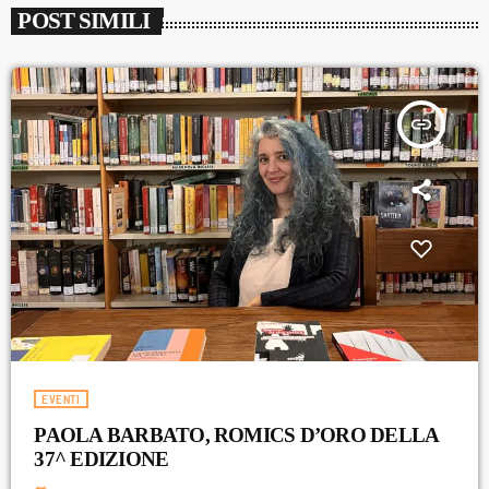
POST SIMILI
insert_link
EVENTI
PAOLA BARBATO, ROMICS D’ORO DELLA
37^ EDIZIONE