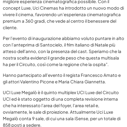
migliore esperienza cinematografica possibile. Con il
Luglio 2026
concept Luxe, Uci Cinemas ha introdotto un nuovo modo di
vivere il cinema, favorendo un’esperienza cinematografica
Maggio 2026
premium a 360 gradi, che vede al centro il benessere del
cliente.
Aprile 2026
Per l’evento di inaugurazione abbiamo voluto puntare in alto
Marzo 2026
con l’anteprima di Santocielo, il film italiano di Natale più
Febbraio 2026
atteso dell’anno, con la presenza del cast. Speriamo che la
nostra scelta evidenzi il grande peso che questa multisala
Gennaio 2026
ha per il Circuito, così come la regione che la ospita”.
Dicembre 2025
Hanno partecipato all’evento il regista Francesco Amato e
gli attori Valentino Picone e Maria Chiara Giannetta.
Novembre 2025
UCI Luxe Megalò è il quinto multiplex UCI Luxe del Circuito
Ottobre 2025
UCI ed è stato oggetto di una completa revisione interna
che ha interessato l’area del foyer, l’area retail e,
Settembre 2025
ovviamente, le sale di proiezione. Attualmente Uci Luxe
Agosto 2025
Megalò conta 9 sale, di cui una sala iSense, per un totale di
858 posti a sedere.