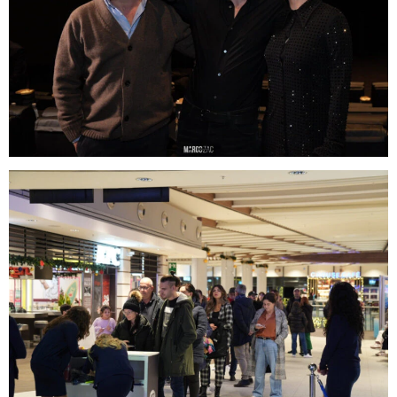
molise
Musica
News
Premi
Primo Piano
Roma
Sanremo
Senza categoria
Sport
Teatro
uscite
Viaggi