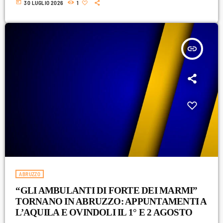
today
30 LUGLIO 2026
1
insert_link
ABRUZZO
“GLI AMBULANTI DI FORTE DEI MARMI”
TORNANO IN ABRUZZO: APPUNTAMENTI A
L’AQUILA E OVINDOLI IL 1° E 2 AGOSTO