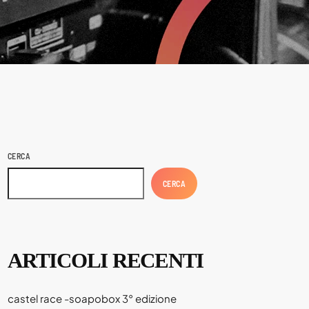
CERCA
CERCA
ARTICOLI RECENTI
castel race -soapobox 3° edizione