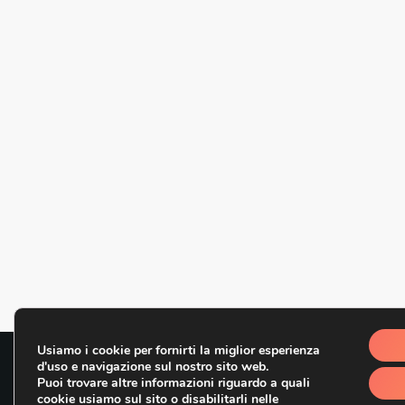
Usiamo i cookie per fornirti la miglior esperienza
d'uso e navigazione sul nostro sito web.
© RADIO DELTA 1 SRL, VIA PIANA LA FARA 380, 66041 ATESSA, (
Puoi trovare altre informazioni riguardo a quali
cookie usiamo sul sito o disabilitarli nelle