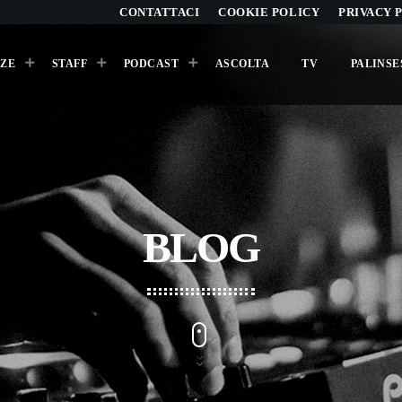
CONTATTACI
COOKIE POLICY
PRIVACY 
ZE
STAFF
PODCAST
ASCOLTA
TV
PALINSE
ARCHIVI
Agosto 2026
BLOG
Luglio 2026
Maggio 2026
Aprile 2026
Marzo 2026
Febbraio 2026