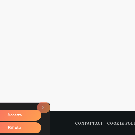
Novembre 2023
CATEGORIE
Abruzzo
Amore e relazioni
Attualità
Blog
Breakfast
CLOSE GDPR COOKIE BANNER
Cinema
Accetta
Delta1
CH, ITALIA, UE)
CONTATTACI
COOKIE POL
Rifiuta
DJ