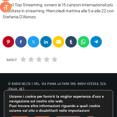
DELTA 1 BREAKFAST
keyboard_arrow_down
BLOG
Delta
1 Top Streaming, ovvero le 15 canzoni internazionali più
RADIO DELTA 1 LIVE
ATTIVA/DISATTIVA DIMENSIONE TESTO
ascoltate in streaming. Mercoledì mattina alle 5 e alle 22 con
SPECIALE SANREMO 2026
ABRUZZO
Stefania D’Alonzo.
CLASSIFICHE
keyboard_arrow_down
BUONGIORNO VIP
PRIMO PIANO
TOP 10
YOUR SONG
RADIOGIORNALE
DELTA1
TOP 10 2025
IL METEO
EVENTI
email
ON AIR
ATTUALITÀ
CONTATTACI
JAZID ON AIR
CINEMA
RATE IT
COOKIE POLICY
DELTA1 CINEMA
MUSICA
PRIVACY POLICY
OSPITI
FUMETTI
GDPR DIRITTO ALL’OBLIO
© RADIO DELTA 1 SRL, VIA PIANA LA FARA 380, 66041 ATESSA, (CH,
ITALIA, UE)
Usiamo i cookie per fornirti la miglior esperienza d'uso e
CONTATTACI
COOKIE POLICY
navigazione sul nostro sito web.
PRIVACY POLICY
Puoi trovare altre informazioni riguardo a quali cookie
GDPR DIRITTO ALL’OBLIO
usiamo sul sito o disabilitarli nelle impostazioni
ARCHIVI