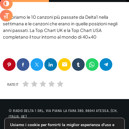
DELTA 1 BREAKFAST
keyboard_arrow_down
BLOG
ATTIVA/DISATTIVA ALTO CONTRASTO
RADIO DELTA 1 LIVE
SPECIALE SANREMO 2026
ABRUZZO
ATTIVA/DISATTIVA DIMENSIONE TESTO
Scopriamo le 10 canzoni più passate da Delta1 nella
CLASSIFICHE
keyboard_arrow_down
BUONGIORNO VIP
settimana e le canzoni che erano in quelle posizioni negli
PRIMO PIANO
anni passati. La Top Chart UK e la Top Chart USA
TOP 10
YOUR SONG
RADIOGIORNALE
DELTA1
completano il tour intorno al mondo di 40×40
TOP 10 2025
IL METEO
EVENTI
ON AIR
ATTUALITÀ
CONTATTACI
JAZID ON AIR
email
CINEMA
COOKIE POLICY
DELTA1 CINEMA
MUSICA
PRIVACY POLICY
OSPITI
FUMETTI
RATE IT
GDPR DIRITTO ALL’OBLIO
© RADIO DELTA 1 SRL, VIA PIANA LA FARA 380, 66041 ATESSA, (CH,
ITALIA, UE)
ARCHIVI
Usiamo i cookie per fornirti la miglior esperienza d'uso e
CONTATTACI
COOKIE POLICY