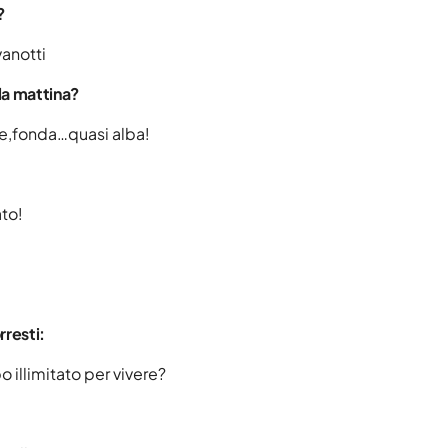
?
Novembre 2024
vanotti
Settembre 2024
 la mattina?
Agosto 2024
te,fonda…quasi alba!
Luglio 2024
Giugno 2024
ato!
Maggio 2024
Aprile 2024
Marzo 2024
rresti:
Febbraio 2024
 illimitato per vivere?
Gennaio 2024
Dicembre 2023