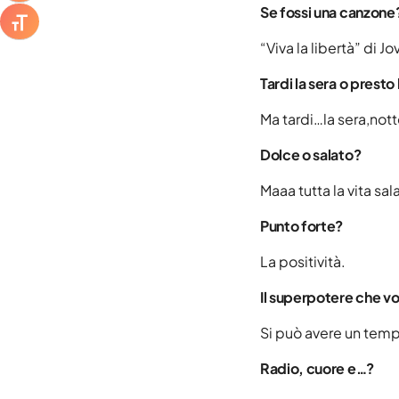
Se fossi una canzone
ATTIVA/DISATTIVA DIMENSIONE TESTO
“Viva la libertà” di Jo
Tardi la sera o presto
Ma tardi…la sera,not
Dolce o salato?
Maaa tutta la vita sal
Punto forte?
La positività.
Il superpotere che vo
Si può avere un tempo
Radio, cuore e…?