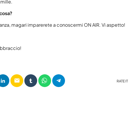
mille.
Novembre 2023
lcosa?
anza, magari imparerete a conoscermi ON AIR. Vi aspetto!
CATEGORIE
abbraccio!
Abruzzo
Amore e relazioni
Attualità
email
RATE IT
Blog
Breakfast
Cinema
Delta1
DJ