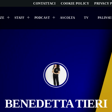
CONTATTACI
COOKIE POLICY
PRIVACY 
ZE
STAFF
PODCAST
ASCOLTA
TV
PALINSE
ARCHIVI
Agosto 2026
Luglio 2026
Maggio 2026
Aprile 2026
Marzo 2026
BENEDETTA TIERI
Febbraio 2026